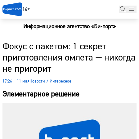
16+
Информационное агентство «Би-порт»
Главная
Фокус с пакетом: 1 секрет
Новости
приготовления омлета — никогда
Наши гости
не пригорит
Фоторепортажи
17:26 – 11 мая
Новости
/
Интересное
Погода
Элементарное решение
Курсы валют