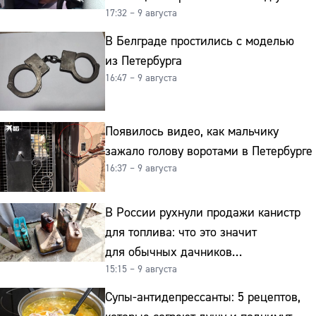
17:32 – 9 августа
на старение мозга
В Белграде простились с моделью
из Петербурга
16:47 – 9 августа
Появилось видео, как мальчику
зажало голову воротами в Петербурге
16:37 – 9 августа
В России рухнули продажи канистр
для топлива: что это значит
для обычных дачников
15:15 – 9 августа
и автомобилистов
Супы-антидепрессанты: 5 рецептов,