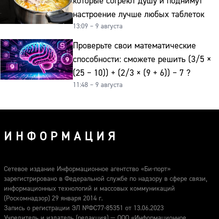
которые согреют душу и поднимут
настроение лучше любых таблеток
13:09 – 9 августа
Проверьте свои математические
способности: сможете решить (3/5 ×
(25 − 10)) + (2/3 × (9 + 6)) − 7 ?
11:48 – 9 августа
ИНФОРМАЦИЯ
Сетевое издание Информационное агентство «Би-порт»
зарегистрировано в Федеральной службе по надзору в сфере связи,
информационных технологий и массовых коммуникаций
(Роскомнадзор) 29 января 2014 г.
Запись о регистрации ЭЛ №ФС77-85351 от 13.06.2023
Учредитель и издатель (редакция) — ООО «Информационное