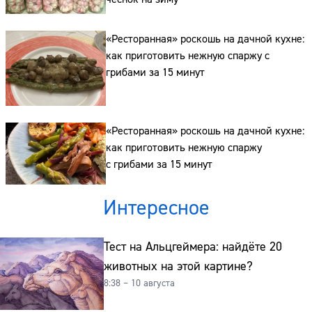
Сайт:
«Ресторанная» роскошь на дачной кухне:
Адрес:
как приготовить нежную спаржу с
грибами за 15 минут
Телефон:
«Ресторанная» роскошь на дачной кухне:
как приготовить нежную спаржу
с грибами за 15 минут
Интересное
Тест на Альцгеймера: найдёте 20
животных на этой картине?
8:38 – 10 августа