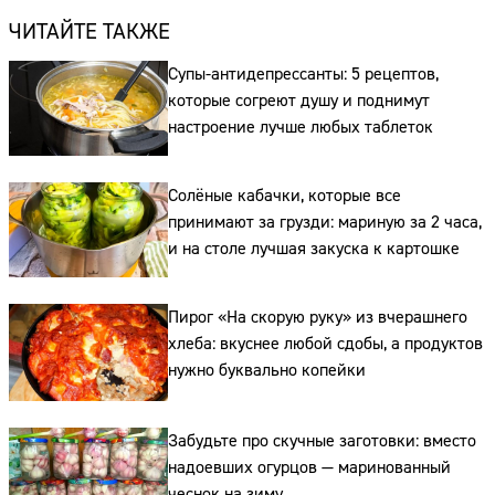
ЧИТАЙТЕ ТАКЖЕ
Супы-антидепрессанты: 5 рецептов,
которые согреют душу и поднимут
настроение лучше любых таблеток
Солёные кабачки, которые все
принимают за грузди: мариную за 2 часа,
и на столе лучшая закуска к картошке
Пирог «На скорую руку» из вчерашнего
хлеба: вкуснее любой сдобы, а продуктов
нужно буквально копейки
Забудьте про скучные заготовки: вместо
надоевших огурцов — маринованный
чеснок на зиму