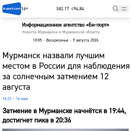
16+
$
⁠82.17
€
⁠94.84
Информационное агентство «Би-порт»
Главная
Новости Мурманска и Мурманской области
10:05
–
Воскресенье
–
9 августа 2026
Новости
Мурманск назвали лучшим
Наши гости
местом в России для наблюдения
Фоторепортажи
за солнечным затмением 12
Погода
августа
Курсы валют
16:23 – 14 мая
Затмение в Мурманске начнётся в 19:44,
достигнет пика в 20:36