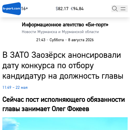
16+
$
⁠82.17
€
⁠94.84
Информационное агентство «Би-порт»
Главная
Новости Мурманска и Мурманской области
21:43
–
Суббота
–
8 августа 2026
Новости
В ЗАТО Заозёрск анонсировали
Наши гости
дату конкурса по отбору
Фоторепортажи
кандидатур на должность главы
Погода
11:49 – 22 мая
Курсы валют
Сейчас пост исполняющего обязанности
главы занимает Олег Фокеев