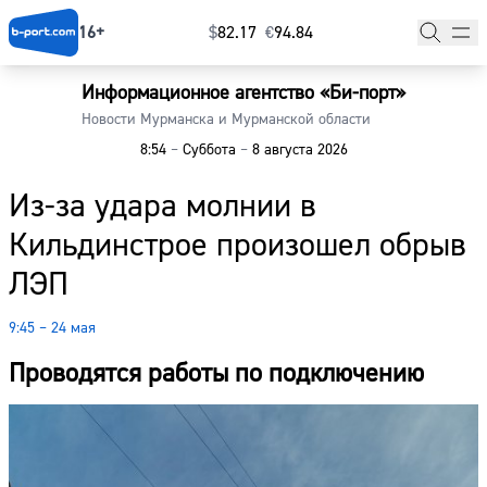
16+
$
⁠82.17
€
⁠94.84
Информационное агентство «Би-порт»
Главная
Новости Мурманска и Мурманской области
8:54
–
Суббота
–
8 августа 2026
Новости
Из-за удара молнии в
Наши гости
Кильдинстрое произошел обрыв
Фоторепортажи
ЛЭП
Погода
9:45 – 24 мая
Курсы валют
Проводятся работы по подключению