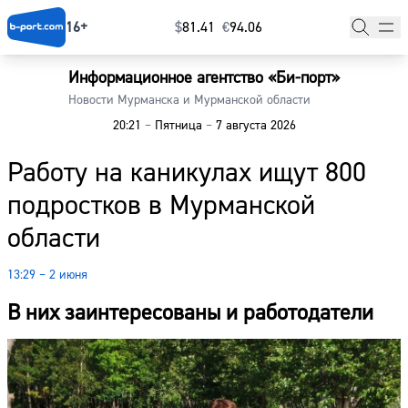
16+
$
⁠81.41
€
⁠94.06
Информационное агентство «Би-порт»
Главная
Новости Мурманска и Мурманской области
20:21
–
Пятница
–
7 августа 2026
Новости
Работу на каникулах ищут 800
Наши гости
подростков в Мурманской
Фоторепортажи
области
Погода
13:29 – 2 июня
Курсы валют
В них заинтересованы и работодатели