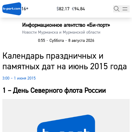
16+
$
⁠82.17
€
⁠94.84
Информационное агентство «Би-порт»
Главная
Новости Мурманска и Мурманской области
0:55
–
Суббота
–
8 августа 2026
Новости
Календарь праздничных и
Наши гости
памятных дат на июнь 2015 года
Фоторепортажи
3:00 – 1 июня 2015
Погода
1 – День Северного флота России
Курсы валют