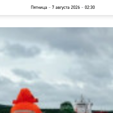
Пятница
–
7 августа 2026
–
02:30
Главная
Новости
Наши гости
Фоторепор
Погода
Курсы валю