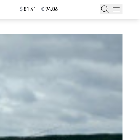
$
⁠81.41
€
⁠94.06
тажи
т