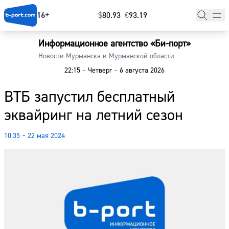
16+
$
⁠80.93
€
⁠93.19
Информационное агентство «Би-порт»
Главная
Новости Мурманска и Мурманской области
22:15
–
Четверг
–
6 августа 2026
Новости
ВТБ запустил бесплатный
Наши гости
эквайринг на летний сезон
Фоторепортажи
10:35 – 22 мая 2024
Погода
Курсы валют