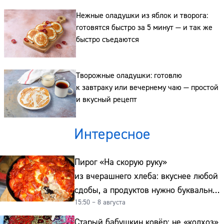
Нежные оладушки из яблок и творога:
готовятся быстро за 5 минут — и так же
быстро съедаются
Творожные оладушки: готовлю
к завтраку или вечернему чаю — простой
и вкусный рецепт
Интересное
Пирог «На скорую руку»
из вчерашнего хлеба: вкуснее любой
сдобы, а продуктов нужно буквально
15:50 – 8 августа
копейки
Старый бабушкин ковёр: не «колхоз»,