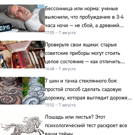
Бессонница или норма: ученые
выяснили, что пробуждение в 3-4
часа ночи — не сбой, а древний
17:55 – 7 августа
биологический ритм
Проверьте свои ящики: старые
советские приборы могут стоить
целое состояние — как отличить
16:48 – 7 августа
подделку от мельхиора
7 шин и тачка стеклянного боя:
простой способ сделать садовую
дорожку, которая выглядит дороже
15:52 – 7 августа
гранита
Лошадь или листья? Этот
психологический тест раскроет все
ваши тайны