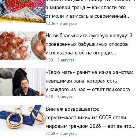
а мировой тренд — как спасти его
от моли и вписать в современный
13:06 – 8 августа
интерьер
Не выбрасывайте луковую шелуху: 3
проверенных бабушкиных способа
использовать её на огороде
9:30 – 8 августа
и для здоровья этой зимой
«Твою мать» ранит не из-за хамства:
невидимая рана, которая есть
у каждого из нас — ответ психолога
8:18 – 8 августа
Винтаж возвращается:
серьги-«калачики» из СССР стали
мировым трендом 2026 — вот за что
22:50 – 7 августа
их ценят ювелиры