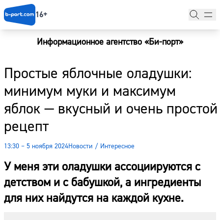
16+
Информационное агентство «Би-порт»
Главная
Простые яблочные оладушки:
Новости
минимум муки и максимум
Наши гости
яблок — вкусный и очень простой
Фоторепортажи
рецепт
Погода
13:30 – 5 ноября 2024
Новости
/
Интересное
Курсы валют
У меня эти оладушки ассоциируются с
детством и с бабушкой, а ингредиенты
для них найдутся на каждой кухне.