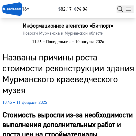
16+
$
⁠82.17
€
⁠94.84
Информационное агентство «Би-порт»
Главная
Новости Мурманска и Мурманской области
11:56
–
Понедельник
–
10 августа 2026
Новости
Названы причины роста
Наши гости
стоимости реконструкции здания
Фоторепортажи
Мурманского краеведческого
Погода
музея
Курсы валют
10:45 – 11 февраля 2025
Стоимость выросли из-за необходимости
выполнения дополнительных работ и
роста цен на стройматериалы