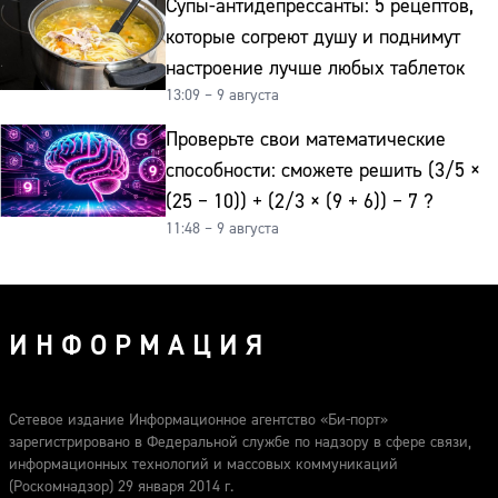
Супы-антидепрессанты: 5 рецептов,
которые согреют душу и поднимут
настроение лучше любых таблеток
13:09 – 9 августа
Проверьте свои математические
способности: сможете решить (3/5 ×
(25 − 10)) + (2/3 × (9 + 6)) − 7 ?
11:48 – 9 августа
ИНФОРМАЦИЯ
Сетевое издание Информационное агентство «Би-порт»
зарегистрировано в Федеральной службе по надзору в сфере связи,
информационных технологий и массовых коммуникаций
(Роскомнадзор) 29 января 2014 г.