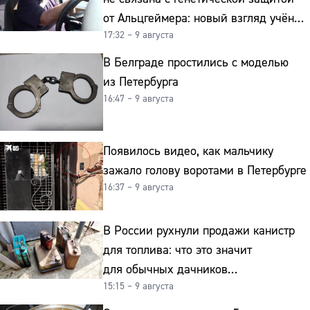
от Альцгеймера: новый взгляд учёных
17:32 – 9 августа
на старение мозга
В Белграде простились с моделью
из Петербурга
16:47 – 9 августа
Появилось видео, как мальчику
зажало голову воротами в Петербурге
16:37 – 9 августа
В России рухнули продажи канистр
для топлива: что это значит
для обычных дачников
15:15 – 9 августа
и автомобилистов