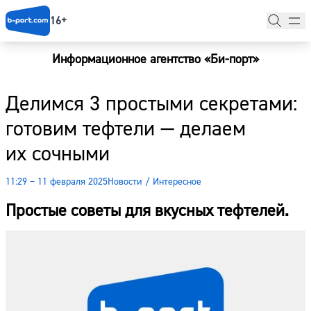
16+
Информационное агентство «Би-порт»
Главная
Делимся 3 простыми секретами:
Новости
готовим тефтели — делаем
Наши гости
их сочными
Фоторепортажи
11:29 – 11 февраля 2025
Новости
/
Интересное
Погода
Простые советы для вкусных тефтелей.
Курсы валют