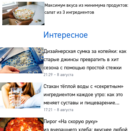
Максимум вкуса из минимума продуктов:
салат из 3 ингредиентов
Интересное
Дизайнерская сумка за копейки: как
старые джинсы превратить в хит
сезона с помощью простой стежки
21:29 – 8 августа
Стакан тёплой воды с «секретным»
ингредиентом каждое утро: как это
меняет суставы и пищеварение
17:21 – 8 августа
после 50
Пирог «На скорую руку»
из вчерашнего хлеба: вкуснее любой