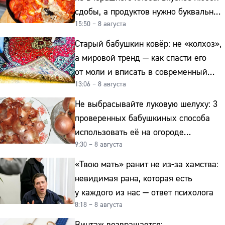
сдобы, а продуктов нужно буквально
15:50 – 8 августа
копейки
Старый бабушкин ковёр: не «колхоз»,
а мировой тренд — как спасти его
от моли и вписать в современный
13:06 – 8 августа
интерьер
Не выбрасывайте луковую шелуху: 3
проверенных бабушкиных способа
использовать её на огороде
9:30 – 8 августа
и для здоровья этой зимой
«Твою мать» ранит не из-за хамства:
невидимая рана, которая есть
у каждого из нас — ответ психолога
8:18 – 8 августа
Винтаж возвращается: