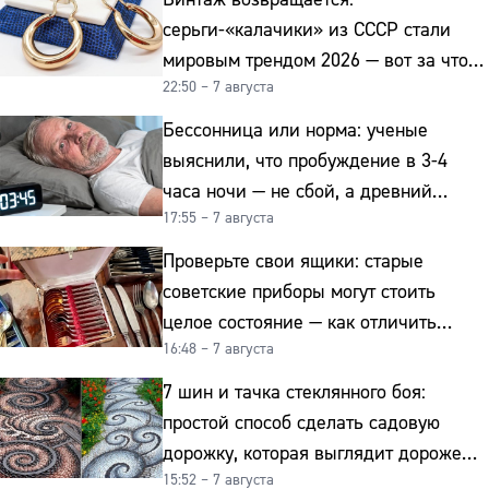
серьги-«калачики» из СССР стали
мировым трендом 2026 — вот за что
22:50 – 7 августа
их ценят ювелиры
Бессонница или норма: ученые
выяснили, что пробуждение в 3-4
часа ночи — не сбой, а древний
17:55 – 7 августа
биологический ритм
Проверьте свои ящики: старые
советские приборы могут стоить
целое состояние — как отличить
16:48 – 7 августа
подделку от мельхиора
7 шин и тачка стеклянного боя:
простой способ сделать садовую
дорожку, которая выглядит дороже
15:52 – 7 августа
гранита