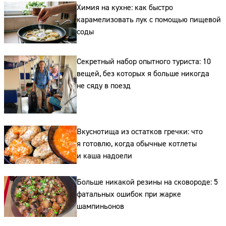
Химия на кухне: как быстро
карамелизовать лук с помощью пищевой
соды
Секретный набор опытного туриста: 10
вещей, без которых я больше никогда
Сайт:
не сяду в поезд
Адрес:
Телефон:
Вкуснотища из остатков гречки: что
я готовлю, когда обычные котлеты
и каша надоели
Больше никакой резины на сковороде: 5
фатальных ошибок при жарке
шампиньонов