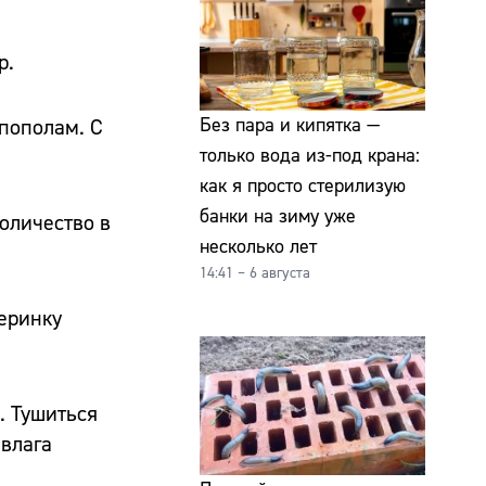
р.
Без пара и кипятка —
апополам. С
только вода из-под крана:
как я просто стерилизую
банки на зиму уже
количество в
несколько лет
14:41 – 6 августа
перинку
. Тушиться
 влага