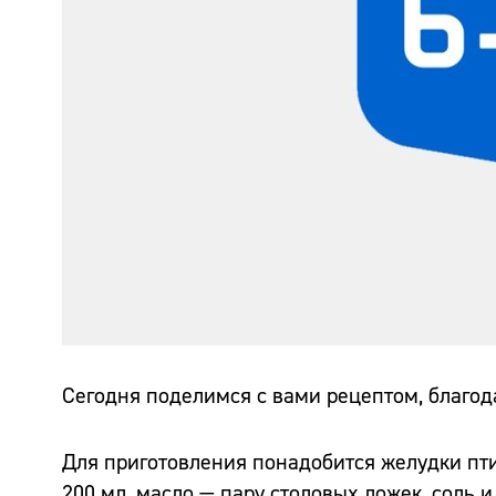
Сегодня поделимся с вами рецептом, благод
Для приготовления понадобится желудки пти
200 мл, масло — пару столовых ложек, соль и