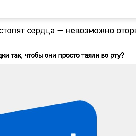
стопят сердца — невозможно отор
Главная
Новости
ки так, чтобы они просто таяли во рту?
Наши гости
Фоторепор
Погода
Курсы валю