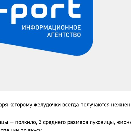
аря которому желудочки всегда получаются нежнен
цы — полкило, 3 среднего размера луковицы, жирн
 специи по вкусу.