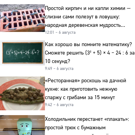
Простой кирпич и ни капли химии —
слизни сами полезут в ловушку:
народная деревенская мудрость
12:01 – 6 августа
реально работает
Как хорошо вы помните математику?
Сможете решить (3² + 5) × 4 − 24 : 6 за
10 секунд?
9:49 – 6 августа
«Ресторанная» роскошь на дачной
кухне: как приготовить нежную
спаржу с грибами за 15 минут
9:42 – 6 августа
Холодильник перестанет «плакать»:
простой трюк с бумажным