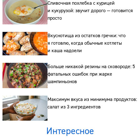
Сливочная похлебка с курицей
и кукурузой: звучит дорого — готовится
просто
Вкуснотища из остатков гречки: что
Сайт:
я готовлю, когда обычные котлеты
и каша надоели
Адрес:
Телефон:
Больше никакой резины на сковороде: 5
фатальных ошибок при жарке
шампиньонов
Максимум вкуса из минимума продуктов:
салат из 3 ингредиентов
Интересное