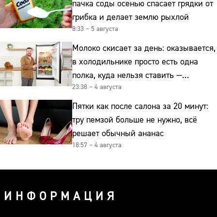
пачка соды осенью спасает грядки от
грибка и делает землю рыхлой
8:33 – 5 августа
Молоко скисает за день: оказывается,
в холодильнике просто есть одна
полка, куда нельзя ставить —
23:38 – 4 августа
превращает свежие продукты
в бактериальную бомбу
Пятки как после салона за 20 минут:
тру пемзой больше не нужно, всё
решает обычный ананас
18:57 – 4 августа
ИНФОРМАЦИЯ