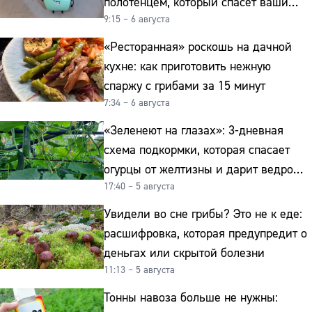
полотенцем, который спасёт ваши
9:15 – 6 августа
овощи от гнили
«Ресторанная» роскошь на дачной
кухне: как приготовить нежную
спаржу с грибами за 15 минут
7:34 – 6 августа
«Зеленеют на глазах»: 3-дневная
схема подкормки, которая спасает
огурцы от желтизны и дарит ведро
17:40 – 5 августа
урожая
Увидели во сне грибы? Это не к еде:
расшифровка, которая предупредит о
деньгах или скрытой болезни
11:13 – 5 августа
Тонны навоза больше не нужны: