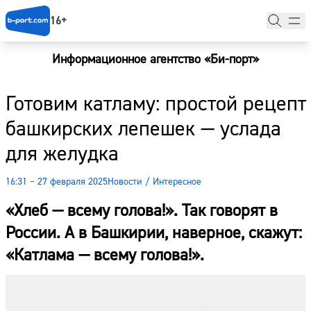
16+
Информационное агентство «Би-порт»
Главная
Готовим катламу: простой рецепт
Новости
башкирских лепешек — услада
Наши гости
для желудка
Фоторепортажи
16:31 – 27 февраля 2025
Новости
/
Интересное
Погода
«Хлеб — всему голова!». Так говорят в
Курсы валют
России. А в Башкирии, наверное, скажут:
«Катлама — всему голова!».