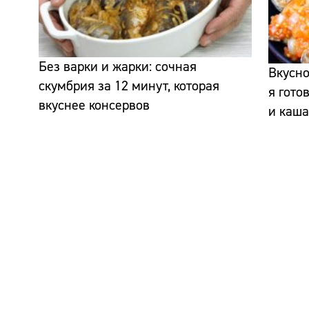
Без варки и жарки: сочная
Вкусно
скумбрия за 12 минут, которая
я гото
вкуснее консервов
и каш