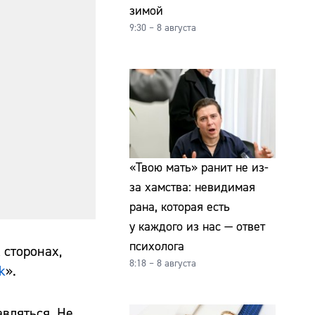
зимой
9:30 – 8 августа
«Твою мать» ранит не из-
за хамства: невидимая
рана, которая есть
у каждого из нас — ответ
психолога
 сторонах,
8:18 – 8 августа
k
».
авляться. Не