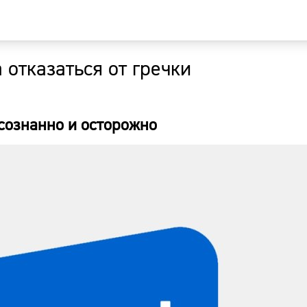
 отказаться от гречки
Главная
Новости
сознанно и осторожно
Наши гости
Фоторепор
Погода
Курсы валю