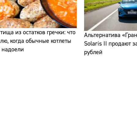
тища из остатков гречки: что
Альтернатива «Гран
влю, когда обычные котлеты
Solaris II продают 
а надоели
рублей
Сайт:
Адрес:
Телефон: