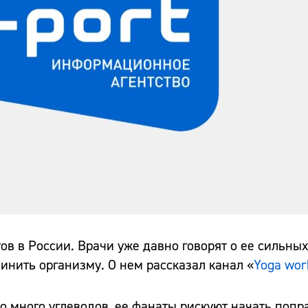
в в России. Врачи уже давно говорят о ее сильных
инить организму. О нем рассказал канал «
Yoga wor
но много углеводов, ее фанаты рискуют начать попр