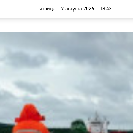
Пятница
–
7 августа 2026
–
18:42
Главная
Новости
Наши гости
Фоторепор
Погода
Курсы валю