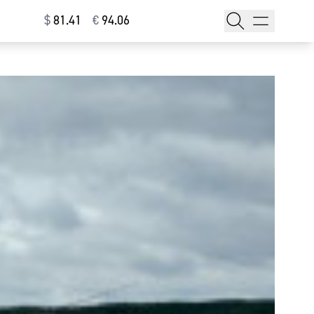
$
⁠81.41
€
⁠94.06
тажи
т