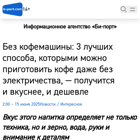
16+
Информационное агентство «Би-порт»
Главная
Без кофемашины: 3 лучших
Новости
способа, которыми можно
Наши гости
приготовить кофе даже без
Фоторепортажи
электричества, — получится
Погода
и вкуснее, и дешевле
Курсы валют
2:00 – 15 июня 2025
Новости
/
Интересное
Вкус этого напитка определяет не только
техника, но и зерно, вода, руки и
внимание к деталям