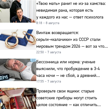
«Твою мать» ранит не из-за хамства:
невидимая рана, которая есть
у каждого из нас — ответ психолога
8:18 – 8 августа
Винтаж возвращается:
серьги-«калачики» из СССР стали
мировым трендом 2026 — вот за что
22:50 – 7 августа
их ценят ювелиры
Бессонница или норма: ученые
выяснили, что пробуждение в 3-4
часа ночи — не сбой, а древний
17:55 – 7 августа
биологический ритм
Проверьте свои ящики: старые
советские приборы могут стоить
целое состояние — как отличить