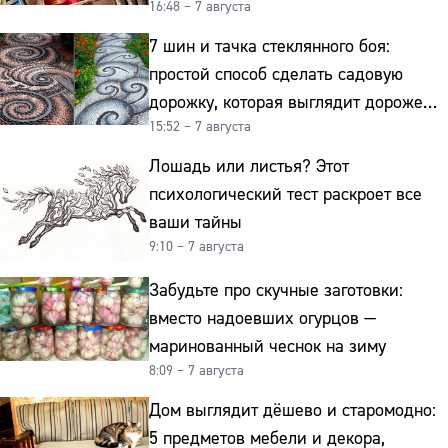
16:48 – 7 августа
подделку от мельхиора
7 шин и тачка стеклянного боя:
простой способ сделать садовую
дорожку, которая выглядит дороже
15:52 – 7 августа
гранита
Лошадь или листья? Этот
психологический тест раскроет все
ваши тайны
9:10 – 7 августа
Забудьте про скучные заготовки:
вместо надоевших огурцов —
маринованный чеснок на зиму
8:09 – 7 августа
Дом выглядит дёшево и старомодно:
5 предметов мебели и декора,