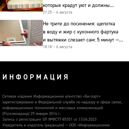
которые крадут уют и должны
21:25 – 6 августа
отправиться на свалку прямо сейчас
Не трите до посинения: щепотка
в воду и жир с кухонного фартука
и вытяжки слезает сам: 5 минут —
18:18 – 6 августа
и сверкает как новая
ИНФОРМАЦИЯ
Сетевое издание Информационное агентство «Би-порт»
зарегистрировано в Федеральной службе по надзору в сфере связи,
информационных технологий и массовых коммуникаций
(Роскомнадзор) 29 января 2014 г.
Запись о регистрации ЭЛ №ФС77-85351 от 13.06.2023
Учредитель и издатель (редакция) — ООО «Информационное