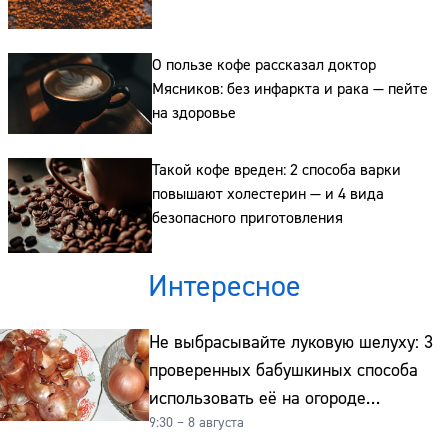
О пользе кофе рассказал доктор
Мясников: без инфаркта и рака — пейте
на здоровье
Такой кофе вреден: 2 способа варки
повышают холестерин — и 4 вида
безопасного приготовления
Интересное
Не выбрасывайте луковую шелуху: 3
проверенных бабушкиных способа
использовать её на огороде
9:30 – 8 августа
и для здоровья этой зимой