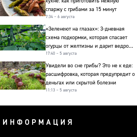
кухне: как приготовить нежную
спаржу с грибами за 15 минут
7:34 – 6 августа
«Зеленеют на глазах»: 3-дневная
схема подкормки, которая спасает
огурцы от желтизны и дарит ведро
17:40 – 5 августа
урожая
Увидели во сне грибы? Это не к еде:
расшифровка, которая предупредит о
деньгах или скрытой болезни
11:13 – 5 августа
ИНФОРМАЦИЯ