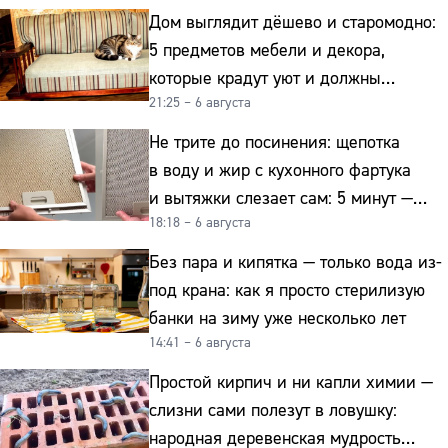
Дом выглядит дёшево и старомодно:
5 предметов мебели и декора,
которые крадут уют и должны
21:25 – 6 августа
отправиться на свалку прямо сейчас
Не трите до посинения: щепотка
в воду и жир с кухонного фартука
и вытяжки слезает сам: 5 минут —
18:18 – 6 августа
и сверкает как новая
Без пара и кипятка — только вода из-
под крана: как я просто стерилизую
банки на зиму уже несколько лет
14:41 – 6 августа
Простой кирпич и ни капли химии —
слизни сами полезут в ловушку:
народная деревенская мудрость