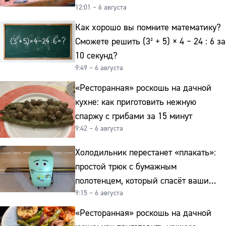
12:01 – 6 августа
реально работает
Как хорошо вы помните математику?
Сможете решить (3² + 5) × 4 − 24 : 6 за
10 секунд?
9:49 – 6 августа
«Ресторанная» роскошь на дачной
кухне: как приготовить нежную
спаржу с грибами за 15 минут
9:42 – 6 августа
Холодильник перестанет «плакать»:
простой трюк с бумажным
полотенцем, который спасёт ваши
9:15 – 6 августа
овощи от гнили
«Ресторанная» роскошь на дачной