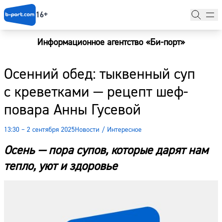
16+
Информационное агентство «Би-порт»
Главная
Осенний обед: тыквенный суп
Новости
с креветками — рецепт шеф-
Наши гости
повара Анны Гусевой
Фоторепортажи
13:30 – 2 сентября 2025
Новости
/
Интересное
Погода
Осень — пора супов, которые дарят нам
Курсы валют
тепло, уют и здоровье