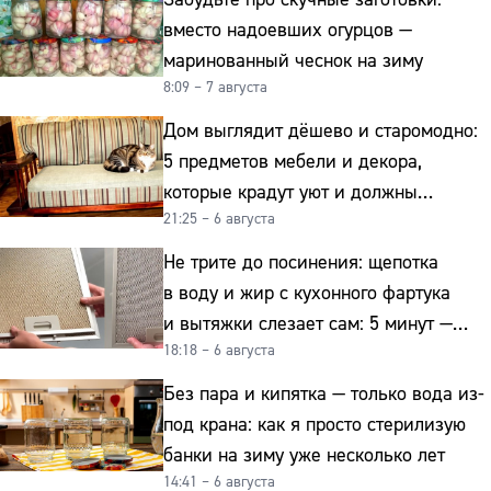
вместо надоевших огурцов —
маринованный чеснок на зиму
8:09 – 7 августа
Дом выглядит дёшево и старомодно:
5 предметов мебели и декора,
которые крадут уют и должны
21:25 – 6 августа
отправиться на свалку прямо сейчас
Не трите до посинения: щепотка
в воду и жир с кухонного фартука
и вытяжки слезает сам: 5 минут —
18:18 – 6 августа
и сверкает как новая
Без пара и кипятка — только вода из-
под крана: как я просто стерилизую
банки на зиму уже несколько лет
14:41 – 6 августа