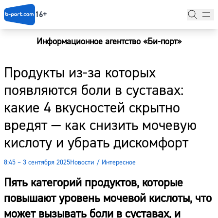
16+
Информационное агентство «Би-порт»
Главная
Продукты из-за которых
Новости
появляются боли в суставах:
Наши гости
какие 4 вкусностей скрытно
Фоторепортажи
вредят — как снизить мочевую
Погода
кислоту и убрать дискомфорт
Курсы валют
8:45 – 3 сентября 2025
Новости
/
Интересное
Пять категорий продуктов, которые
повышают уровень мочевой кислоты, что
может вызывать боли в суставах, и