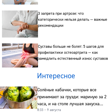
Сайт:
3 запрета при артрозе: что
Адрес:
категорически нельзя делать — важные
рекомендации
Телефон:
Суставы больше не болят: 5 шагов для
профилактики остеоартрита — как
замедлить естественный износ суставов
Интересное
Солёные кабачки, которые все
принимают за грузди: мариную за 2
часа, и на столе лучшая закуска
8:33 – 9 августа
к картошке