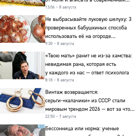
13:06 – 8 августа
интерьер
Не выбрасывайте луковую шелуху: 3
проверенных бабушкиных способа
использовать её на огороде
9:30 – 8 августа
и для здоровья этой зимой
«Твою мать» ранит не из-за хамства:
невидимая рана, которая есть
у каждого из нас — ответ психолога
8:18 – 8 августа
Винтаж возвращается:
серьги-«калачики» из СССР стали
мировым трендом 2026 — вот за что
22:50 – 7 августа
их ценят ювелиры
Бессонница или норма: ученые