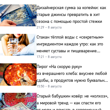
Дизайнерская сумка за копейки: как
старые джинсы превратить в хит
сезона с помощью простой стежки
21:29 – 8 августа
Стакан тёплой воды с «секретным»
ингредиентом каждое утро: как это
меняет суставы и пищеварение
17:21 – 8 августа
после 50
Пирог «На скорую руку»
из вчерашнего хлеба: вкуснее любой
сдобы, а продуктов нужно буквально
15:50 – 8 августа
копейки
Старый бабушкин ковёр: не «колхоз»,
а мировой тренд — как спасти его
от моли и вписать в современный