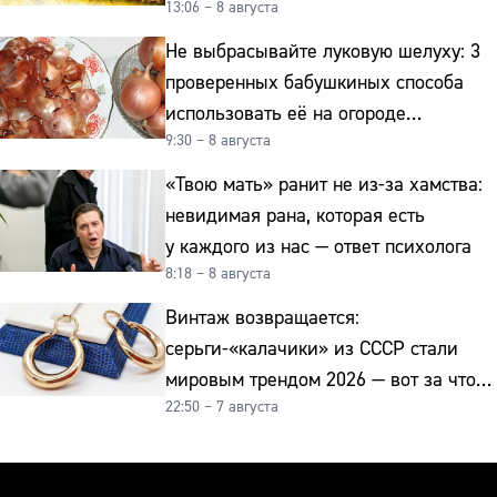
13:06 – 8 августа
интерьер
Не выбрасывайте луковую шелуху: 3
проверенных бабушкиных способа
использовать её на огороде
9:30 – 8 августа
и для здоровья этой зимой
«Твою мать» ранит не из-за хамства:
невидимая рана, которая есть
у каждого из нас — ответ психолога
8:18 – 8 августа
Винтаж возвращается:
серьги-«калачики» из СССР стали
мировым трендом 2026 — вот за что
22:50 – 7 августа
их ценят ювелиры