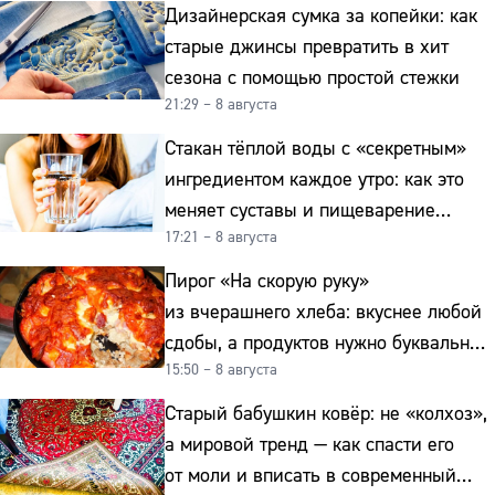
Дизайнерская сумка за копейки: как
старые джинсы превратить в хит
сезона с помощью простой стежки
21:29 – 8 августа
Стакан тёплой воды с «секретным»
ингредиентом каждое утро: как это
меняет суставы и пищеварение
17:21 – 8 августа
после 50
Пирог «На скорую руку»
из вчерашнего хлеба: вкуснее любой
сдобы, а продуктов нужно буквально
15:50 – 8 августа
копейки
Старый бабушкин ковёр: не «колхоз»,
а мировой тренд — как спасти его
от моли и вписать в современный