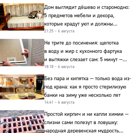
Дом выглядит дёшево и старомодно:
5 предметов мебели и декора,
которые крадут уют и должны
21:25 – 6 августа
отправиться на свалку прямо сейчас
Не трите до посинения: щепотка
в воду и жир с кухонного фартука
и вытяжки слезает сам: 5 минут —
18:18 – 6 августа
и сверкает как новая
Без пара и кипятка — только вода из-
под крана: как я просто стерилизую
банки на зиму уже несколько лет
14:41 – 6 августа
Простой кирпич и ни капли химии —
слизни сами полезут в ловушку:
народная деревенская мудрость