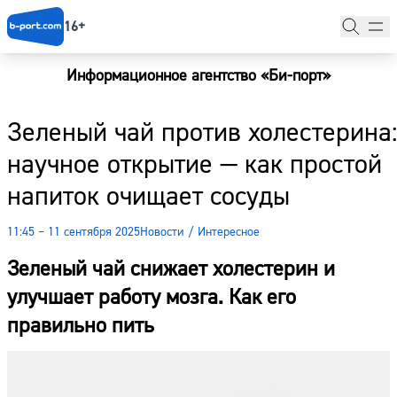
16+
Информационное агентство «Би-порт»
Главная
Зеленый чай против холестерина:
Новости
научное открытие — как простой
Наши гости
напиток очищает сосуды
Фоторепортажи
11:45 – 11 сентября 2025
Новости
/
Интересное
Погода
Зеленый чай снижает холестерин и
Курсы валют
улучшает работу мозга. Как его
правильно пить