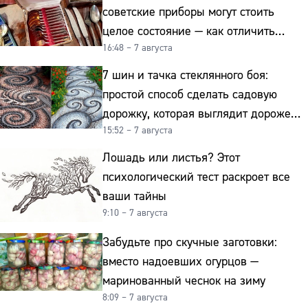
советские приборы могут стоить
целое состояние — как отличить
16:48 – 7 августа
подделку от мельхиора
7 шин и тачка стеклянного боя:
простой способ сделать садовую
дорожку, которая выглядит дороже
15:52 – 7 августа
гранита
Лошадь или листья? Этот
психологический тест раскроет все
ваши тайны
9:10 – 7 августа
Забудьте про скучные заготовки:
вместо надоевших огурцов —
маринованный чеснок на зиму
8:09 – 7 августа