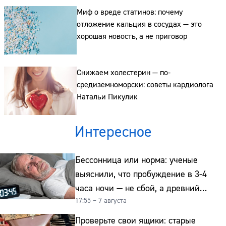
Сайт:
Миф о вреде статинов: почему
Адрес:
отложение кальция в сосудах — это
хорошая новость, а не приговор
Телефон:
Снижаем холестерин — по-
средиземноморски: советы кардиолога
Натальи Пикулик
Интересное
Бессонница или норма: ученые
выяснили, что пробуждение в 3-4
часа ночи — не сбой, а древний
17:55 – 7 августа
биологический ритм
Проверьте свои ящики: старые