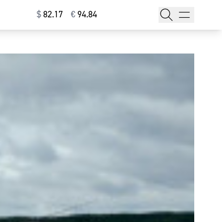
$
⁠82.17
€
⁠94.84
тажи
т