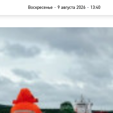
Воскресенье
–
9 августа 2026
–
13:40
Главная
Новости
Наши гости
Фоторепор
Погода
Курсы валю