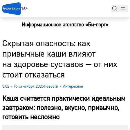
16+
Информационное агентство «Би-порт»
Главная
Скрытая опасность: как
Новости
привычные каши влияют
Наши гости
на здоровье суставов — от них
Фоторепортажи
стоит отказаться
Погода
8:02 – 15 сентября 2025
Новости
/
Интересное
Курсы валют
Каша считается практически идеальным
завтраком: полезно, вкусно, привычно,
готовить несложно