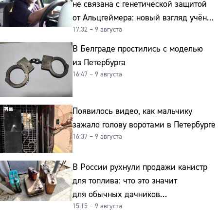
не связана с генетической защитой
от Альцгеймера: новый взгляд учёных
17:32 – 9 августа
на старение мозга
В Белграде простились с моделью
из Петербурга
16:47 – 9 августа
Появилось видео, как мальчику
зажало голову воротами в Петербурге
16:37 – 9 августа
В России рухнули продажи канистр
для топлива: что это значит
для обычных дачников
15:15 – 9 августа
и автомобилистов