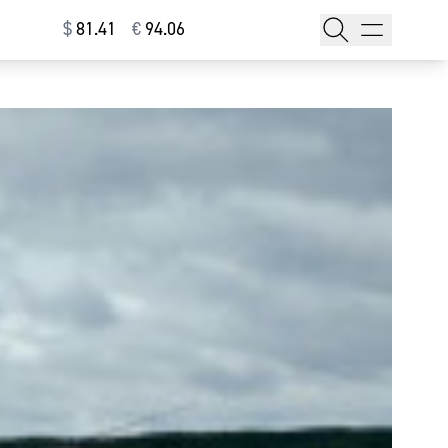
$
⁠81.41
€
⁠94.06
тажи
т