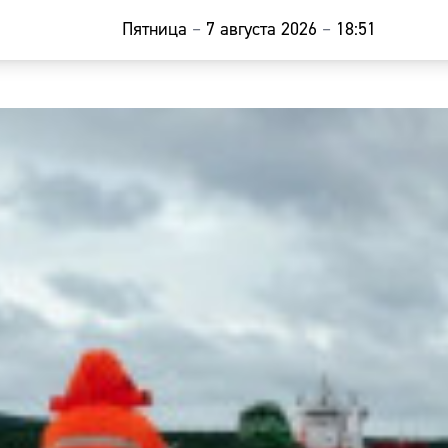
Пятница
–
7 августа 2026
–
18:51
Главная
Новости
Наши гости
Фоторепор
Погода
Курсы валю