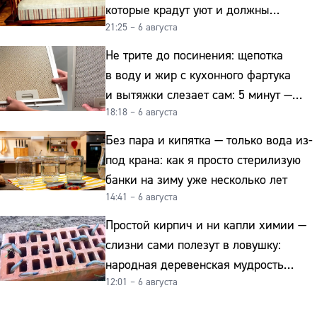
которые крадут уют и должны
21:25 – 6 августа
отправиться на свалку прямо сейчас
Не трите до посинения: щепотка
в воду и жир с кухонного фартука
и вытяжки слезает сам: 5 минут —
18:18 – 6 августа
и сверкает как новая
Без пара и кипятка — только вода из-
под крана: как я просто стерилизую
банки на зиму уже несколько лет
14:41 – 6 августа
Простой кирпич и ни капли химии —
слизни сами полезут в ловушку:
народная деревенская мудрость
12:01 – 6 августа
реально работает