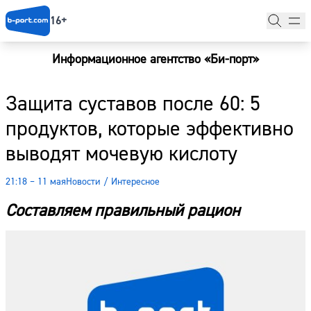
16+
Информационное агентство «Би-порт»
Главная
Защита суставов после 60: 5
Новости
продуктов, которые эффективно
Наши гости
выводят мочевую кислоту
Фоторепортажи
21:18 – 11 мая
Новости
/
Интересное
Погода
Составляем правильный рацион
Курсы валют