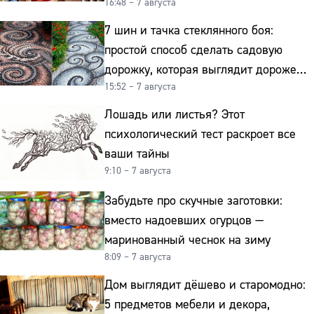
16:48 – 7 августа
подделку от мельхиора
7 шин и тачка стеклянного боя:
простой способ сделать садовую
дорожку, которая выглядит дороже
15:52 – 7 августа
гранита
Лошадь или листья? Этот
психологический тест раскроет все
ваши тайны
9:10 – 7 августа
Забудьте про скучные заготовки:
вместо надоевших огурцов —
маринованный чеснок на зиму
8:09 – 7 августа
Дом выглядит дёшево и старомодно:
5 предметов мебели и декора,