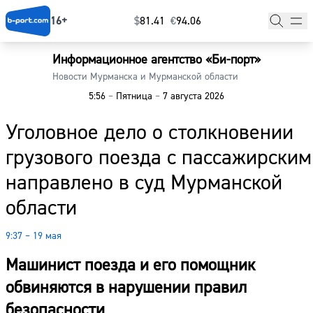
16+
$
⁠81.41
€
⁠94.06
Информационное агентство «Би-порт»
Главная
Новости Мурманска и Мурманской области
5:56
–
Пятница
–
7 августа 2026
Новости
Уголовное дело о столкновении
Наши гости
грузового поезда с пассажирским
Фоторепортажи
направлено в суд Мурманской
Погода
области
Курсы валют
9:37 – 19 мая
Машинист поезда и его помощник
обвиняются в нарушении правил
безопасности