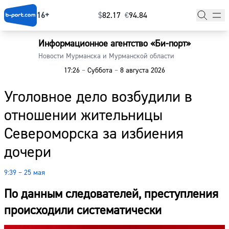
16+
$
⁠82.17
€
⁠94.84
Информационное агентство «Би-порт»
Главная
Новости Мурманска и Мурманской области
17:26
–
Суббота
–
8 августа 2026
Новости
Уголовное дело возбудили в
Наши гости
отношении жительницы
Фоторепортажи
Североморска за избиения
Погода
дочери
Курсы валют
9:39 – 25 мая
По данным следователей, преступления
происходили систематически