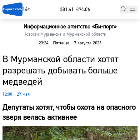
16+
$
⁠81.41
€
⁠94.06
Информационное агентство «Би-порт»
Главная
Новости Мурманска и Мурманской области
23:24
–
Пятница
–
7 августа 2026
Новости
В Мурманской области хотят
Наши гости
разрешать добывать больше
Фоторепортажи
медведей
Погода
12:08 – 27 мая
Курсы валют
Депутаты хотят, чтобы охота на опасного
зверя велась активнее