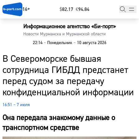
16+
$
⁠82.17
€
⁠94.84
Информационное агентство «Би-порт»
Главная
Новости Мурманска и Мурманской области
22:14
–
Понедельник
–
10 августа 2026
Новости
В Североморске бывшая
Наши гости
сотрудница ГИБДД предстанет
Фоторепортажи
перед судом за передачу
Погода
конфиденциальной информации
Курсы валют
16:51 – 7 июля
Она передала знакомому данные о
транспортном средстве