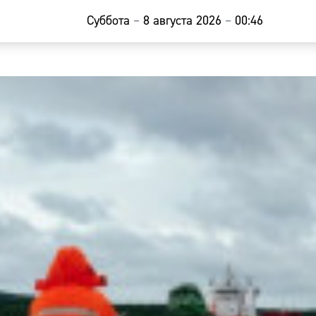
Суббота
–
8 августа 2026
–
00:46
Главная
Новости
Наши гости
Фоторепор
Погода
Курсы валю