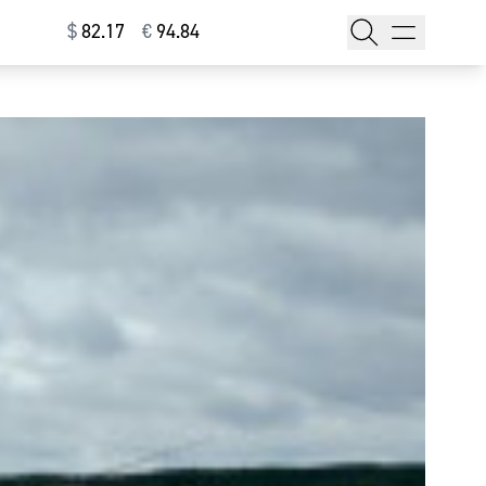
$
⁠82.17
€
⁠94.84
тажи
т