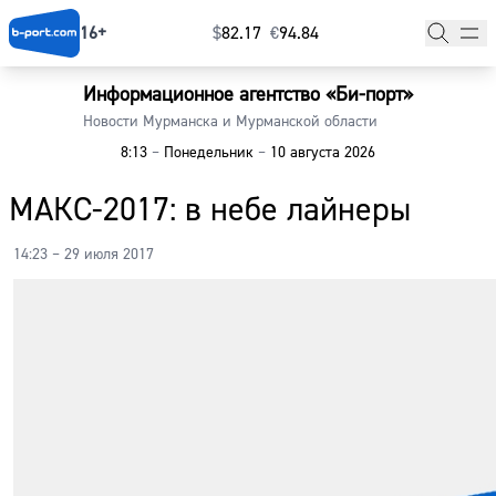
16+
$
⁠82.17
€
⁠94.84
Информационное агентство «Би-порт»
Главная
Новости Мурманска и Мурманской области
8:13
–
Понедельник
–
10 августа 2026
Новости
МАКС-2017: в небе лайнеры
Наши гости
14:23 – 29 июля 2017
Фоторепортажи
Погода
Курсы валют