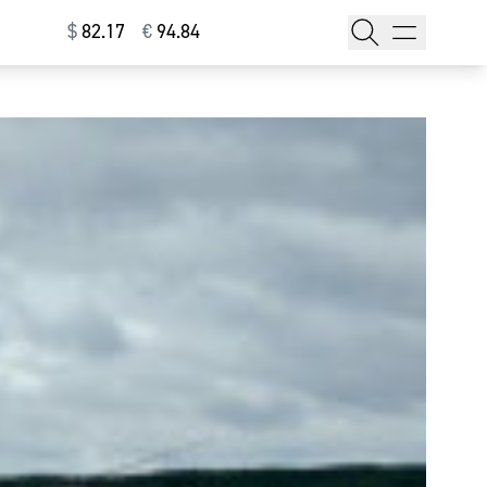
$
⁠82.17
€
⁠94.84
тажи
т