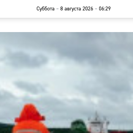
Суббота
–
8 августа 2026
–
06:29
Главная
Новости
Наши гости
Фоторепор
Погода
Курсы валю