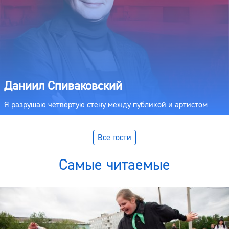
Даниил Спиваковский
Я разрушаю четвертую стену между публикой и артистом
Все гости
Самые читаемые