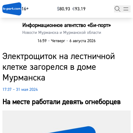
16+
$
⁠80.93
€
⁠93.19
Информационное агентство «Би-порт»
Главная
Новости Мурманска и Мурманской области
16:59
–
Четверг
–
6 августа 2026
Новости
Электрощиток на лестничной
Наши гости
клетке загорелся в доме
Фоторепортажи
Мурманска
Погода
17:37 – 31 мая 2024
Курсы валют
На месте работали девять огнеборцев