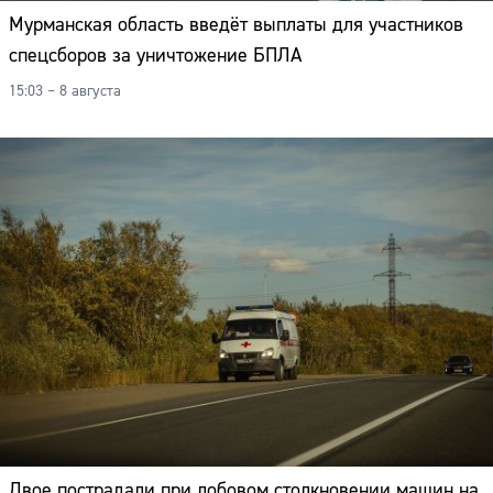
Адрес:
Мурманская область введёт выплаты для участников
спецсборов за уничтожение БПЛА
Телефон:
15:03 – 8 августа
Двое пострадали при лобовом столкновении машин на