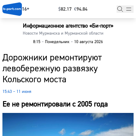
16+
$
⁠82.17
€
⁠94.84
Информационное агентство «Би-порт»
Главная
Новости Мурманска и Мурманской области
8:15
–
Понедельник
–
10 августа 2026
Новости
Дорожники ремонтируют
Наши гости
левобережную развязку
Фоторепортажи
Кольского моста
Погода
15:43 – 11 июня
Курсы валют
Ее не ремонтировали с 2005 года