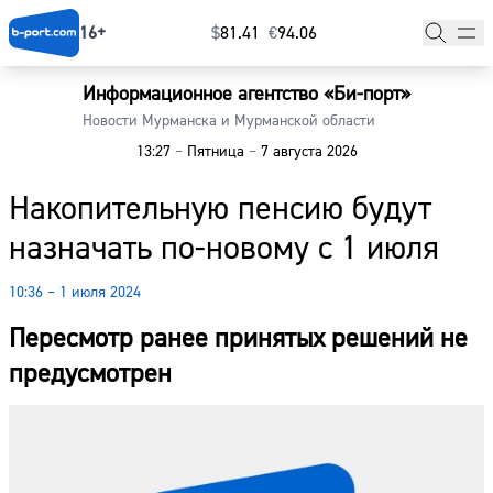
16+
$
⁠81.41
€
⁠94.06
Информационное агентство «Би-порт»
Главная
Новости Мурманска и Мурманской области
13:27
–
Пятница
–
7 августа 2026
Новости
Накопительную пенсию будут
Наши гости
назначать по-новому с 1 июля
Фоторепортажи
10:36 – 1 июля 2024
Погода
Пересмотр ранее принятых решений не
Курсы валют
предусмотрен