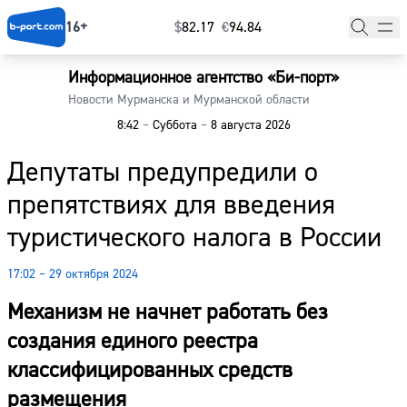
16+
$
⁠82.17
€
⁠94.84
Информационное агентство «Би-порт»
Главная
Новости Мурманска и Мурманской области
8:42
–
Суббота
–
8 августа 2026
Новости
Депутаты предупредили о
Наши гости
препятствиях для введения
Фоторепортажи
туристического налога в России
Погода
17:02 – 29 октября 2024
Курсы валют
Механизм не начнет работать без
создания единого реестра
классифицированных средств
размещения