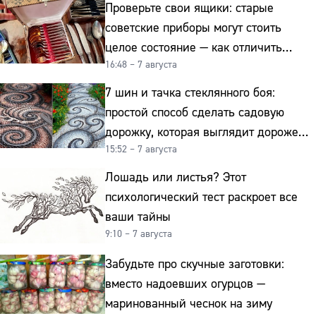
Проверьте свои ящики: старые
советские приборы могут стоить
целое состояние — как отличить
16:48 – 7 августа
подделку от мельхиора
7 шин и тачка стеклянного боя:
простой способ сделать садовую
дорожку, которая выглядит дороже
15:52 – 7 августа
гранита
Лошадь или листья? Этот
психологический тест раскроет все
ваши тайны
9:10 – 7 августа
Забудьте про скучные заготовки:
вместо надоевших огурцов —
маринованный чеснок на зиму