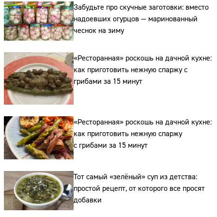
Забудьте про скучные заготовки: вместо
надоевших огурцов — маринованный
чеснок на зиму
«Ресторанная» роскошь на дачной кухне:
как приготовить нежную спаржу с
грибами за 15 минут
«Ресторанная» роскошь на дачной кухне:
как приготовить нежную спаржу
с грибами за 15 минут
Тот самый «зелёный» суп из детства:
простой рецепт, от которого все просят
добавки