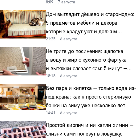
8:09 – 7 августа
Дом выглядит дёшево и старомодно:
5 предметов мебели и декора,
которые крадут уют и должны
21:25 – 6 августа
отправиться на свалку прямо сейчас
Не трите до посинения: щепотка
в воду и жир с кухонного фартука
и вытяжки слезает сам: 5 минут —
18:18 – 6 августа
и сверкает как новая
Без пара и кипятка — только вода из-
под крана: как я просто стерилизую
банки на зиму уже несколько лет
14:41 – 6 августа
Простой кирпич и ни капли химии —
слизни сами полезут в ловушку: