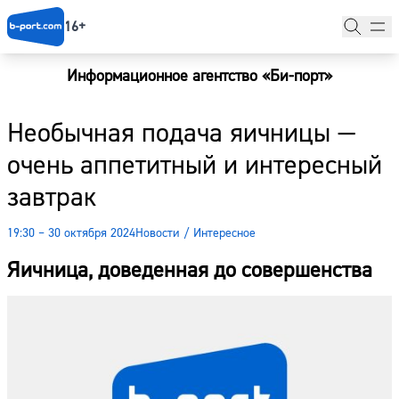
16+
Информационное агентство «Би-порт»
Главная
Необычная подача яичницы —
Новости
очень аппетитный и интересный
Наши гости
завтрак
Фоторепортажи
19:30 – 30 октября 2024
Новости
/
Интересное
Погода
Яичница, доведенная до совершенства
Курсы валют