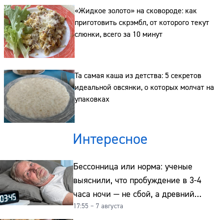
Сайт:
«Жидкое золото» на сковороде: как
приготовить скрэмбл, от которого текут
Адрес:
слюнки, всего за 10 минут
Телефон:
Та самая каша из детства: 5 секретов
идеальной овсянки, о которых молчат на
упаковках
Интересное
Бессонница или норма: ученые
выяснили, что пробуждение в 3-4
часа ночи — не сбой, а древний
17:55 – 7 августа
биологический ритм