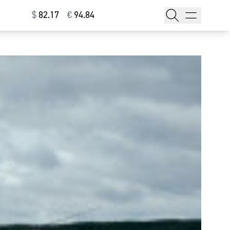
$
⁠82.17
€
⁠94.84
тажи
т