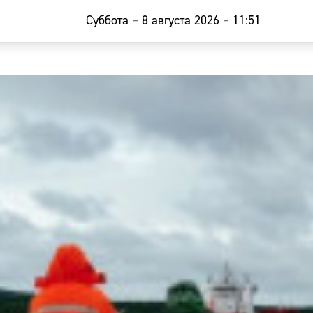
Суббота
–
8 августа 2026
–
11:51
Главная
Новости
Наши гости
Фоторепор
Погода
Курсы валю