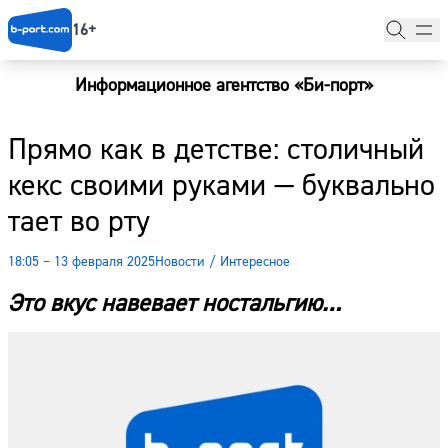
16+
Информационное агентство «Би-порт»
Главная
Прямо как в детстве: столичный
Новости
кекс своими руками — буквально
Наши гости
тает во рту
Фоторепортажи
18:05 – 13 февраля 2025
Новости
/
Интересное
Погода
Это вкус навевает ностальгию…
Курсы валют