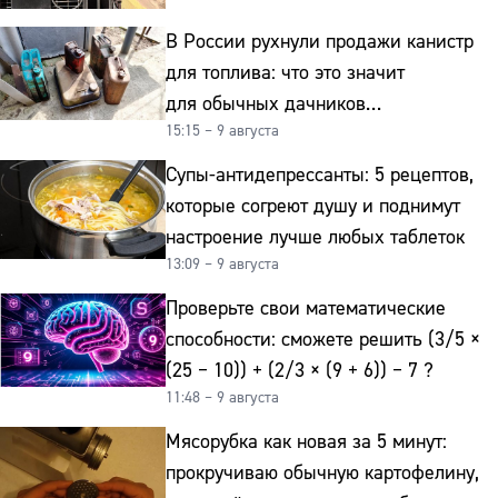
В России рухнули продажи канистр
для топлива: что это значит
для обычных дачников
15:15 – 9 августа
и автомобилистов
Супы-антидепрессанты: 5 рецептов,
которые согреют душу и поднимут
настроение лучше любых таблеток
13:09 – 9 августа
Проверьте свои математические
способности: сможете решить (3/5 ×
(25 − 10)) + (2/3 × (9 + 6)) − 7 ?
11:48 – 9 августа
Мясорубка как новая за 5 минут:
прокручиваю обычную картофелину,