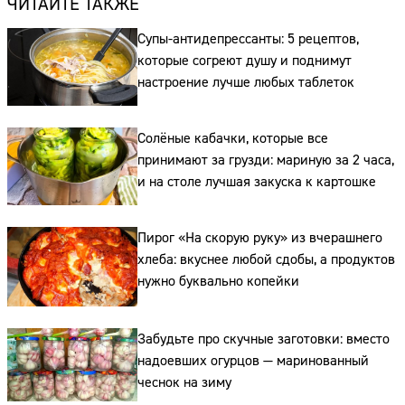
ЧИТАЙТЕ ТАКЖЕ
Супы-антидепрессанты: 5 рецептов,
которые согреют душу и поднимут
настроение лучше любых таблеток
Солёные кабачки, которые все
принимают за грузди: мариную за 2 часа,
и на столе лучшая закуска к картошке
Сайт:
Пирог «На скорую руку» из вчерашнего
Адрес:
хлеба: вкуснее любой сдобы, а продуктов
нужно буквально копейки
Телефон:
Забудьте про скучные заготовки: вместо
надоевших огурцов — маринованный
чеснок на зиму