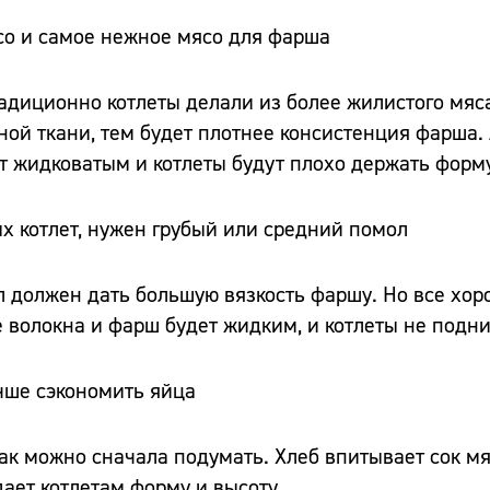
со и самое нежное мясо для фарша
традиционно котлеты делали из более жилистого мяса
ой ткани, тем будет плотнее консистенция фарша. 
т жидковатым и котлеты будут плохо держать форм
х котлет, нужен грубый или средний помол
 должен дать большую вязкость фаршу. Но все хор
волокна и фарш будет жидким, и котлеты не подни
учше сэкономить яйца
как можно сначала подумать. Хлеб впитывает сок мя
ает котлетам форму и высоту.