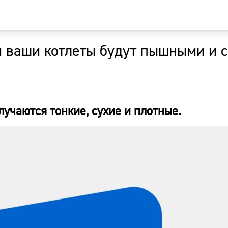
и ваши котлеты будут пышными и 
Главная
Новости
лучаются тонкие, сухие и плотные.
Наши гости
Фоторепор
Погода
Курсы валю