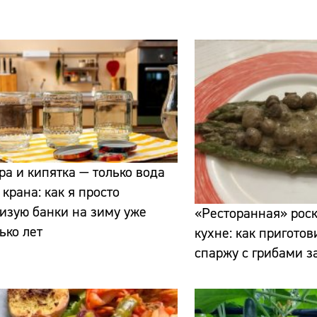
Сайт:
Адрес:
ра и кипятка — только вода
 крана: как я просто
Телефон:
изую банки на зиму уже
«Ресторанная» рос
ько лет
кухне: как пригото
спаржу с грибами з