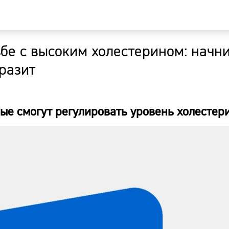
бе с высоким холестерином: начни
Главная
разит
Новости
рые смогут регулировать уровень холестер
Наши гости
Фоторепор
Погода
Курсы валю