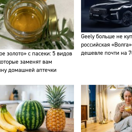
Geely больше не куп
российская «Волга»
дешевле почти на 7
е золото» с пасеки: 5 видов
Сайт:
которые заменят вам
ину домашней аптечки
Адрес:
Телефон: