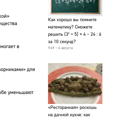
хой»
Как хорошо вы помните
вещества
математику? Сможете
решить (3² + 5) × 4 − 24 : 6
за 10 секунд?
могает в
9:49 – 6 августа
дворниками» для
рыбе уменьшают
«Ресторанная» роскошь
на дачной кухне: как