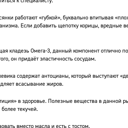
иться к специалисту.
сянки работают «губкой», буквально впитывая «пло
рганизма. Если добавить щепотку корицы, вредные 
щая кладезь Омега-3, данный компонент отлично по
ого, он придаёт эластичность сосудам.
ежевика содержат антоцианы, который выступают «
едляет всасывание жиров.
стиция» в здоровье. Полезные вещества в данной 
 более текучей.
овать вместо масла и есть с тостом.