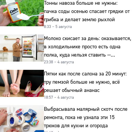
Тонны навоза больше не нужны:
пачка соды осенью спасает грядки от
грибка и делает землю рыхлой
8:33 – 5 августа
Молоко скисает за день: оказывается,
в холодильнике просто есть одна
полка, куда нельзя ставить —
23:38 – 4 августа
превращает свежие продукты
в бактериальную бомбу
Пятки как после салона за 20 минут:
тру пемзой больше не нужно, всё
решает обычный ананас
18:57 – 4 августа
Выбрасывала малярный скотч после
ремонта, пока не узнала эти 15
трюков для кухни и огорода