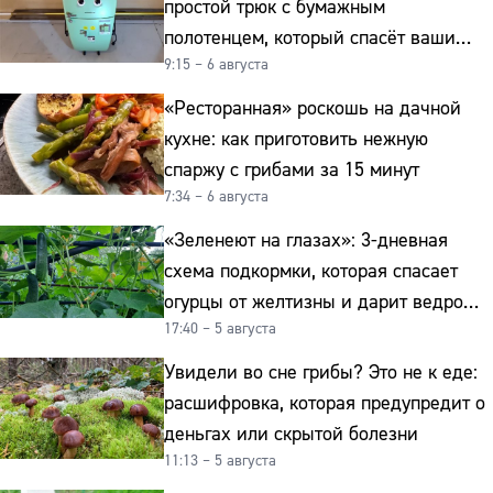
простой трюк с бумажным
полотенцем, который спасёт ваши
9:15 – 6 августа
овощи от гнили
«Ресторанная» роскошь на дачной
кухне: как приготовить нежную
спаржу с грибами за 15 минут
7:34 – 6 августа
«Зеленеют на глазах»: 3-дневная
схема подкормки, которая спасает
огурцы от желтизны и дарит ведро
17:40 – 5 августа
урожая
Увидели во сне грибы? Это не к еде:
расшифровка, которая предупредит о
деньгах или скрытой болезни
11:13 – 5 августа