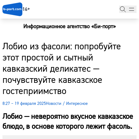
16+
Информационное агентство «Би-порт»
Главная
Лобио из фасоли: попробуйте
Новости
этот простой и сытный
Наши гости
кавказский деликатес —
Фоторепортажи
почувствуйте кавказское
Погода
гостеприимство
Курсы валют
8:27 – 19 февраля 2025
Новости
/
Интересное
Лобио — невероятно вкусное кавказское
блюдо, в основе которого лежит фасоль.