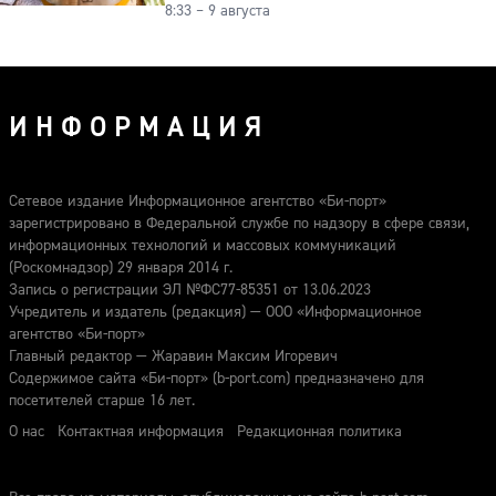
8:33 – 9 августа
к картошке
ИНФОРМАЦИЯ
Сетевое издание Информационное агентство «Би-порт»
зарегистрировано в Федеральной службе по надзору в сфере связи,
информационных технологий и массовых коммуникаций
(Роскомнадзор) 29 января 2014 г.
Запись о регистрации ЭЛ №ФС77-85351 от 13.06.2023
Учредитель и издатель (редакция) — ООО «Информационное
агентство «Би-порт»
Главный редактор — Жаравин Максим Игоревич
Содержимое сайта «Би-порт» (b-port.com) предназначено для
посетителей старше 16 лет.
О нас
Контактная информация
Редакционная политика