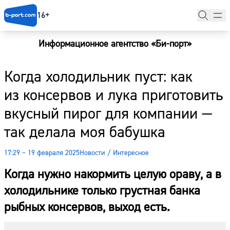
16+
Информационное агентство «Би-порт»
Главная
Когда холодильник пуст: как
Новости
из консервов и лука приготовить
Наши гости
вкусный пирог для компании —
Фоторепортажи
так делала моя бабушка
Погода
17:29 – 19 февраля 2025
Новости
/
Интересное
Курсы валют
Когда нужно накормить целую ораву, а в
холодильнике только грустная банка
рыбных консервов, выход есть.