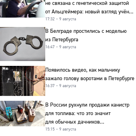
не связана с генетической защитой
от Альцгеймера: новый взгляд учёных
17:32 – 9 августа
на старение мозга
В Белграде простились с моделью
из Петербурга
16:47 – 9 августа
Появилось видео, как мальчику
зажало голову воротами в Петербурге
16:37 – 9 августа
В России рухнули продажи канистр
для топлива: что это значит
для обычных дачников
15:15 – 9 августа
и автомобилистов