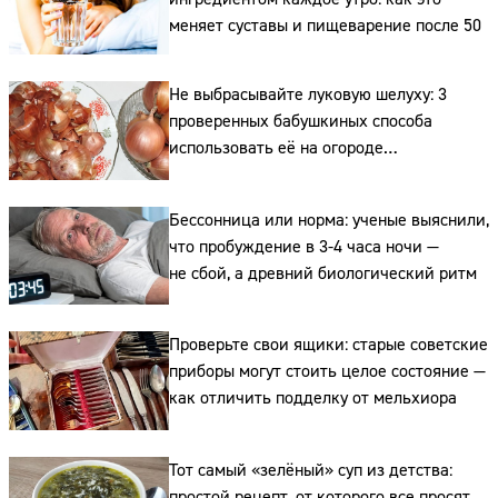
Адрес:
меняет суставы и пищеварение после 50
Телефон:
Не выбрасывайте луковую шелуху: 3
проверенных бабушкиных способа
использовать её на огороде
и для здоровья этой зимой
Бессонница или норма: ученые выяснили,
что пробуждение в 3-4 часа ночи —
не сбой, а древний биологический ритм
Проверьте свои ящики: старые советские
приборы могут стоить целое состояние —
как отличить подделку от мельхиора
Тот самый «зелёный» суп из детства:
простой рецепт, от которого все просят