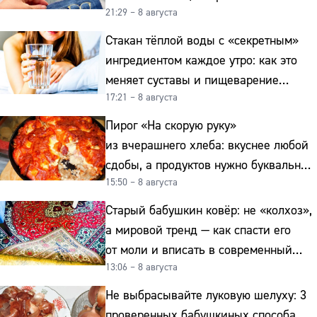
21:29 – 8 августа
Стакан тёплой воды с «секретным»
ингредиентом каждое утро: как это
меняет суставы и пищеварение
17:21 – 8 августа
после 50
Пирог «На скорую руку»
из вчерашнего хлеба: вкуснее любой
сдобы, а продуктов нужно буквально
15:50 – 8 августа
копейки
Старый бабушкин ковёр: не «колхоз»,
а мировой тренд — как спасти его
от моли и вписать в современный
13:06 – 8 августа
интерьер
Не выбрасывайте луковую шелуху: 3
проверенных бабушкиных способа