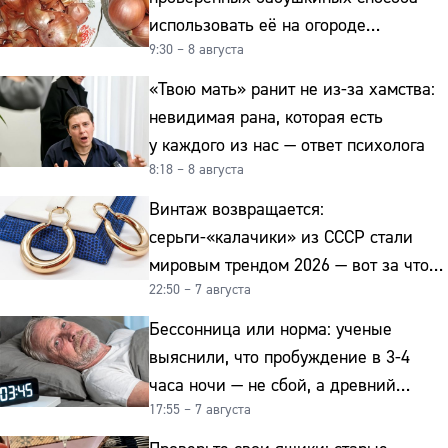
использовать её на огороде
9:30 – 8 августа
и для здоровья этой зимой
«Твою мать» ранит не из-за хамства:
невидимая рана, которая есть
у каждого из нас — ответ психолога
8:18 – 8 августа
Винтаж возвращается:
серьги-«калачики» из СССР стали
мировым трендом 2026 — вот за что
22:50 – 7 августа
их ценят ювелиры
Бессонница или норма: ученые
выяснили, что пробуждение в 3-4
часа ночи — не сбой, а древний
17:55 – 7 августа
биологический ритм