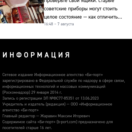
Проверьте свои ящики: старые
советские приборы могут стоить
целое состояние — как отличить
16:48 – 7 августа
подделку от мельхиора
ИНФОРМАЦИЯ
Сетевое издание Информационное агентство «Би-порт»
зарегистрировано в Федеральной службе по надзору в сфере связи,
информационных технологий и массовых коммуникаций
(Роскомнадзор) 29 января 2014 г.
Запись о регистрации ЭЛ №ФС77-85351 от 13.06.2023
Учредитель и издатель (редакция) — ООО «Информационное
агентство «Би-порт»
Главный редактор — Жаравин Максим Игоревич
Содержимое сайта «Би-порт» (b-port.com) предназначено для
посетителей старше 16 лет.