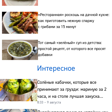
Сайт:
Адрес:
«Ресторанная» роскошь на дачной кухне:
как приготовить нежную спаржу
Телефон:
с грибами за 15 минут
Тот самый «зелёный» суп из детства:
простой рецепт, от которого все просят
добавки
Интересное
Солёные кабачки, которые все
принимают за грузди: мариную за 2
часа, и на столе лучшая закуска
8:33 – 9 августа
к картошке