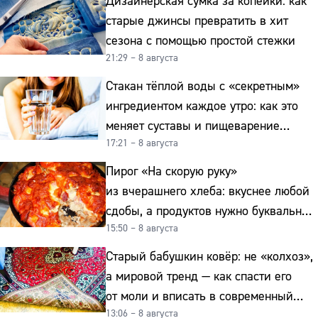
Дизайнерская сумка за копейки: как
старые джинсы превратить в хит
сезона с помощью простой стежки
21:29 – 8 августа
Стакан тёплой воды с «секретным»
ингредиентом каждое утро: как это
меняет суставы и пищеварение
17:21 – 8 августа
после 50
Пирог «На скорую руку»
из вчерашнего хлеба: вкуснее любой
сдобы, а продуктов нужно буквально
15:50 – 8 августа
копейки
Старый бабушкин ковёр: не «колхоз»,
а мировой тренд — как спасти его
от моли и вписать в современный
13:06 – 8 августа
интерьер