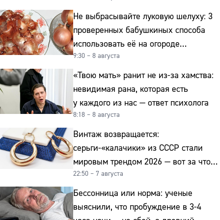
Не выбрасывайте луковую шелуху: 3
проверенных бабушкиных способа
использовать её на огороде
9:30 – 8 августа
и для здоровья этой зимой
«Твою мать» ранит не из-за хамства:
невидимая рана, которая есть
у каждого из нас — ответ психолога
8:18 – 8 августа
Винтаж возвращается:
серьги-«калачики» из СССР стали
мировым трендом 2026 — вот за что
22:50 – 7 августа
их ценят ювелиры
Бессонница или норма: ученые
выяснили, что пробуждение в 3-4