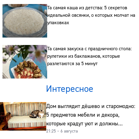
Та самая каша из детства: 5 секретов
идеальной овсянки, о которых молчат на
упаковках
Та самая закуска с праздничного стола:
рулетики из баклажанов, которые
разлетаются за 5 минут
Интересное
Дом выглядит дёшево и старомодно:
5 предметов мебели и декора,
которые крадут уют и должны
21:25 – 6 августа
отправиться на свалку прямо сейчас