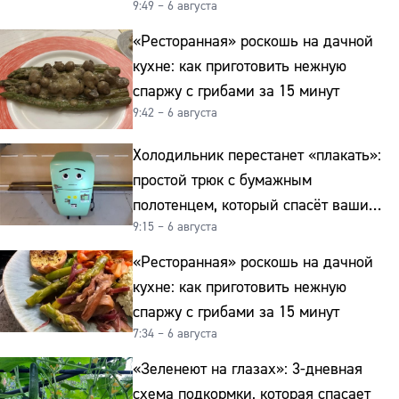
9:49 – 6 августа
«Ресторанная» роскошь на дачной
кухне: как приготовить нежную
спаржу с грибами за 15 минут
9:42 – 6 августа
Холодильник перестанет «плакать»:
простой трюк с бумажным
полотенцем, который спасёт ваши
9:15 – 6 августа
овощи от гнили
«Ресторанная» роскошь на дачной
кухне: как приготовить нежную
спаржу с грибами за 15 минут
7:34 – 6 августа
«Зеленеют на глазах»: 3-дневная
схема подкормки, которая спасает