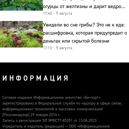
огурцы от желтизны и дарит ведро
17:40 – 5 августа
урожая
Увидели во сне грибы? Это не к еде:
расшифровка, которая предупредит о
деньгах или скрытой болезни
11:13 – 5 августа
ИНФОРМАЦИЯ
Сетевое издание Информационное агентство «Би-порт»
зарегистрировано в Федеральной службе по надзору в сфере связи,
информационных технологий и массовых коммуникаций
(Роскомнадзор) 29 января 2014 г.
Запись о регистрации ЭЛ №ФС77-85351 от 13.06.2023
Учредитель и издатель (редакция) — ООО «Информационное