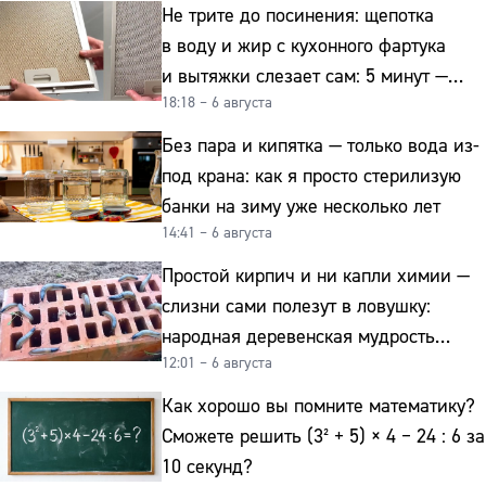
Не трите до посинения: щепотка
в воду и жир с кухонного фартука
и вытяжки слезает сам: 5 минут —
18:18 – 6 августа
и сверкает как новая
Без пара и кипятка — только вода из-
под крана: как я просто стерилизую
банки на зиму уже несколько лет
14:41 – 6 августа
Простой кирпич и ни капли химии —
слизни сами полезут в ловушку:
народная деревенская мудрость
12:01 – 6 августа
реально работает
Как хорошо вы помните математику?
Сможете решить (3² + 5) × 4 − 24 : 6 за
10 секунд?