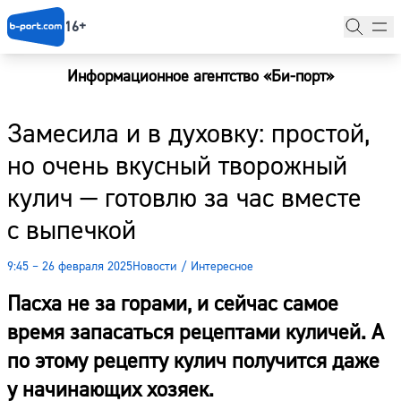
16+
Информационное агентство «Би-порт»
Главная
Замесила и в духовку: простой,
Новости
но очень вкусный творожный
Наши гости
кулич — готовлю за час вместе
Фоторепортажи
с выпечкой
Погода
9:45 – 26 февраля 2025
Новости
/
Интересное
Курсы валют
Пасха не за горами, и сейчас самое
время запасаться рецептами куличей. А
по этому рецепту кулич получится даже
у начинающих хозяек.