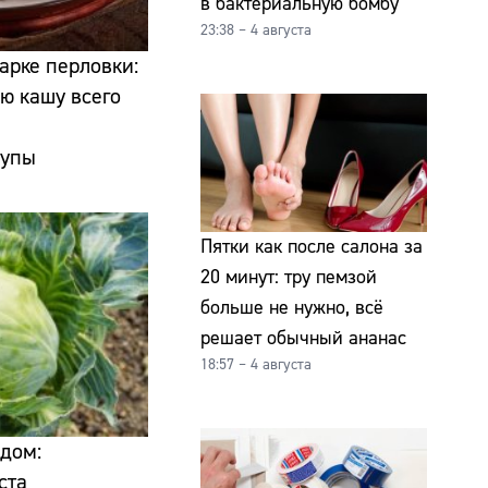
в бактериальную бомбу
23:38 – 4 августа
арке перловки:
ю кашу всего
рупы
Пятки как после салона за
20 минут: тру пемзой
больше не нужно, всё
решает обычный ананас
18:57 – 4 августа
 дом:
ста