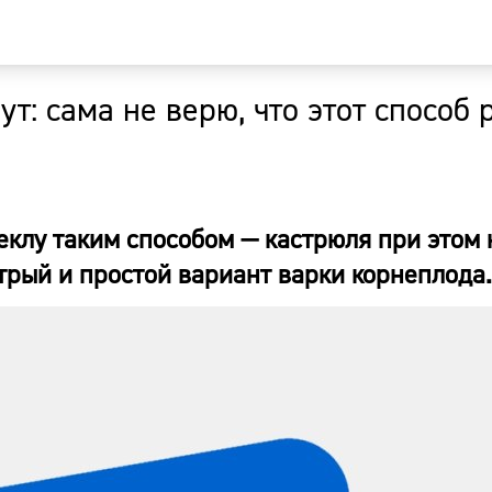
т: сама не верю, что этот способ 
Главная
Новости
еклу таким способом — кастрюля при этом 
Наши гости
трый и простой вариант варки корнеплода.
Фоторепор
Погода
Курсы валю