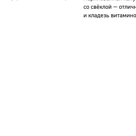
со свёклой — отлич
и кладезь витамин