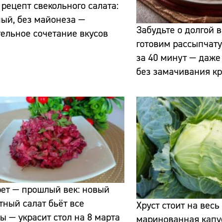
рецепт свекольного салата:
ый, без майонеза —
Забудьте о долгой в
ельное сочетание вкусов
готовим рассыпчату
за 40 минут — даже
без замачивания к
Сайт:
Адрес:
Телефон:
ет — прошлый век: новый
ный салат бьёт все
Хруст стоит на весь
ы — украсит стол на 8 марта
маринованная капу