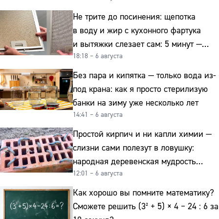
Не трите до посинения: щепотка
в воду и жир с кухонного фартука
и вытяжки слезает сам: 5 минут —
18:18 – 6 августа
и сверкает как новая
Без пара и кипятка — только вода из-
под крана: как я просто стерилизую
банки на зиму уже несколько лет
14:41 – 6 августа
Простой кирпич и ни капли химии —
слизни сами полезут в ловушку:
народная деревенская мудрость
12:01 – 6 августа
реально работает
Как хорошо вы помните математику?
Сможете решить (3² + 5) × 4 − 24 : 6 за