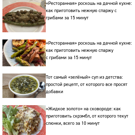
«Ресторанная» роскошь на дачной кухне:
Сайт:
как приготовить нежную спаржу с
грибами за 15 минут
Адрес:
Телефон:
«Ресторанная» роскошь на дачной кухне:
как приготовить нежную спаржу
с грибами за 15 минут
Тот самый «зелёный» суп из детства:
простой рецепт, от которого все просят
добавки
«Жидкое золото» на сковороде: как
приготовить скрэмбл, от которого текут
слюнки, всего за 10 минут