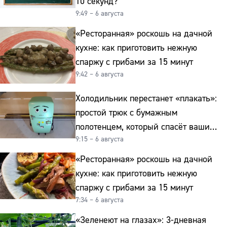
10 секунд?
9:49 – 6 августа
«Ресторанная» роскошь на дачной
кухне: как приготовить нежную
спаржу с грибами за 15 минут
9:42 – 6 августа
Холодильник перестанет «плакать»:
простой трюк с бумажным
полотенцем, который спасёт ваши
9:15 – 6 августа
овощи от гнили
«Ресторанная» роскошь на дачной
кухне: как приготовить нежную
спаржу с грибами за 15 минут
7:34 – 6 августа
«Зеленеют на глазах»: 3-дневная