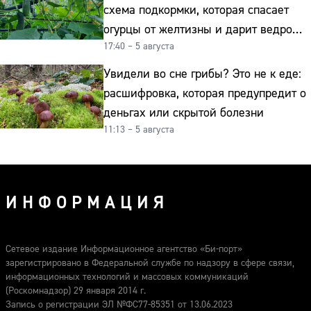
схема подкормки, которая спасает
огурцы от желтизны и дарит ведро
17:40 – 5 августа
урожая
Увидели во сне грибы? Это не к еде:
расшифровка, которая предупредит о
деньгах или скрытой болезни
11:13 – 5 августа
ИНФОРМАЦИЯ
Сетевое издание Информационное агентство «Би-порт»
зарегистрировано в Федеральной службе по надзору в сфере связи,
информационных технологий и массовых коммуникаций
(Роскомнадзор) 29 января 2014 г.
Запись о регистрации ЭЛ №ФС77-85351 от 13.06.2023