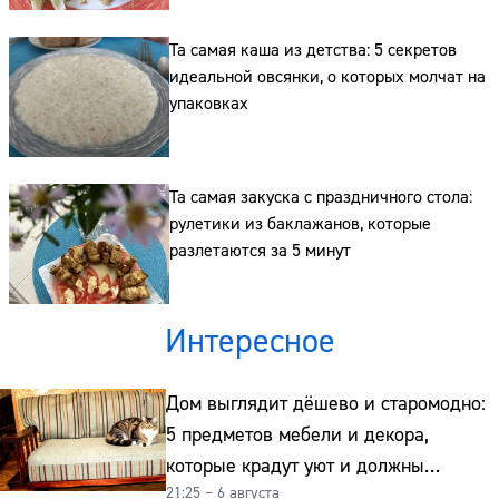
Та самая каша из детства: 5 секретов
идеальной овсянки, о которых молчат на
упаковках
Та самая закуска с праздничного стола:
рулетики из баклажанов, которые
разлетаются за 5 минут
Интересное
Дом выглядит дёшево и старомодно:
5 предметов мебели и декора,
которые крадут уют и должны
21:25 – 6 августа
отправиться на свалку прямо сейчас