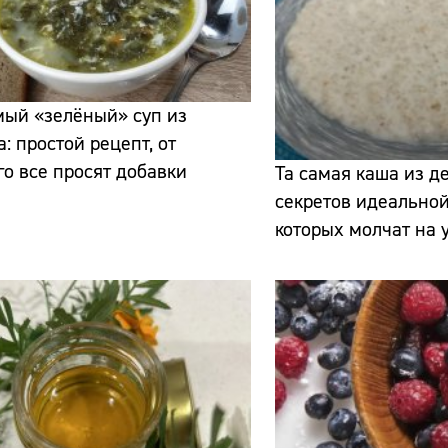
мый «зелёный» суп из
а: простой рецепт, от
го все просят добавки
Та самая каша из де
Сайт:
секретов идеальной
которых молчат на 
Адрес:
Телефон: