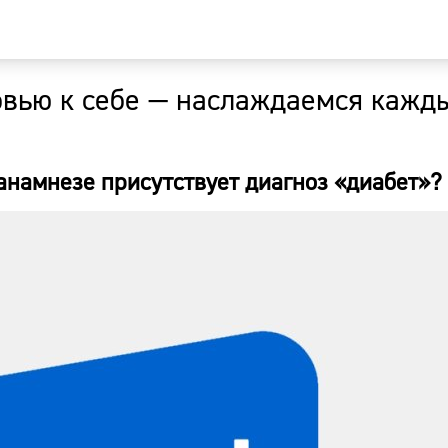
бовью к себе — наслаждаемся кажд
Главная
Новости
в анамнезе присутствует диагноз «диабет»?
Наши гости
Фоторепор
Погода
Курсы валю